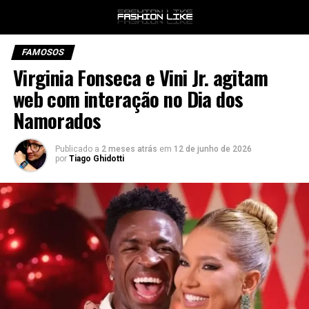
FAMOSOS
Virginia Fonseca e Vini Jr. agitam
web com interação no Dia dos
Namorados
Publicado a
2 meses atrás
em
12 de junho de 2026
por
Tiago Ghidotti