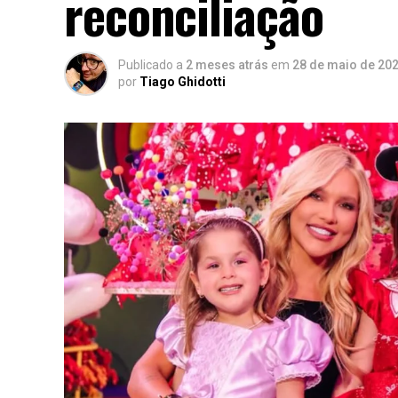
reconciliação
Publicado a
2 meses atrás
em
28 de maio de 20
por
Tiago Ghidotti