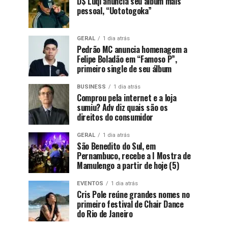
D$ Luqi anuncia seu álbum mais
pessoal, “Uototogoka”
GERAL
1 dia atrás
Pedrão MC anuncia homenagem a
Felipe Boladão em “Famoso P”,
primeiro single de seu álbum
BUSINESS
1 dia atrás
Comprou pela internet e a loja
sumiu? Adv diz quais são os
direitos do consumidor
GERAL
1 dia atrás
São Benedito do Sul, em
Pernambuco, recebe a I Mostra de
Mamulengo a partir de hoje (5)
EVENTOS
1 dia atrás
Cris Pole reúne grandes nomes no
primeiro festival de Chair Dance
do Rio de Janeiro