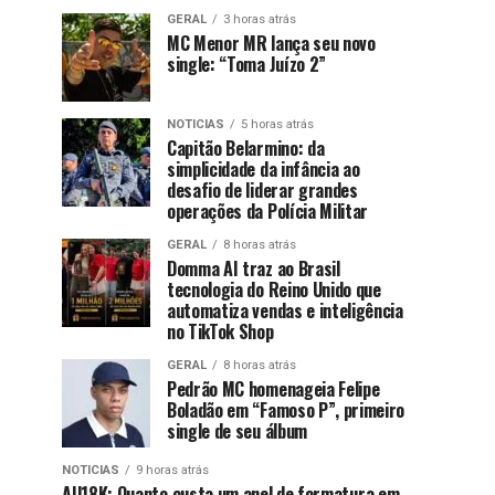
GERAL
3 horas atrás
MC Menor MR lança seu novo
single: “Toma Juízo 2”
NOTICIAS
5 horas atrás
Capitão Belarmino: da
simplicidade da infância ao
desafio de liderar grandes
operações da Polícia Militar
GERAL
8 horas atrás
Domma AI traz ao Brasil
tecnologia do Reino Unido que
automatiza vendas e inteligência
no TikTok Shop
GERAL
8 horas atrás
Pedrão MC homenageia Felipe
Boladão em “Famoso P”, primeiro
single de seu álbum
NOTICIAS
9 horas atrás
AU18K: Quanto custa um anel de formatura em