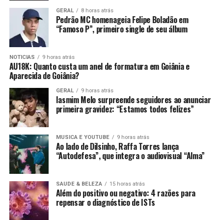
GERAL
8 horas atrás
Pedrão MC homenageia Felipe Boladão em
“Famoso P”, primeiro single de seu álbum
NOTICIAS
9 horas atrás
AU18K: Quanto custa um anel de formatura em Goiânia e
Aparecida de Goiânia?
GERAL
9 horas atrás
Iasmim Melo surpreende seguidores ao anunciar
primeira gravidez: “Estamos todos felizes”
MUSICA E YOUTUBE
9 horas atrás
Ao lado de Dilsinho, Raffa Torres lança
“Autodefesa”, que integra o audiovisual “Alma”
SAUDE & BELEZA
15 horas atrás
Além do positivo ou negativo: 4 razões para
repensar o diagnóstico de ISTs