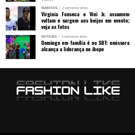
FAMOSOS
2 semanas atrás
Virginia Fonseca e Vini Jr. assumem
voltam e surgem aos beijos em evento;
veja as fotos
NOTICIAS
3 semanas atrás
Domingo em família é no SBT: emissora
alcança a liderança no ibope