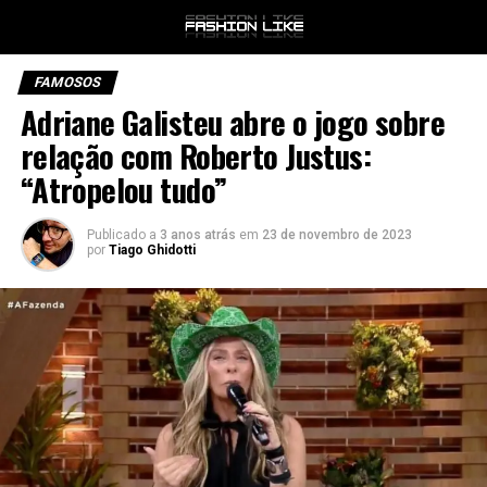
FAMOSOS
Adriane Galisteu abre o jogo sobre
relação com Roberto Justus:
“Atropelou tudo”
Publicado a
3 anos atrás
em
23 de novembro de 2023
por
Tiago Ghidotti