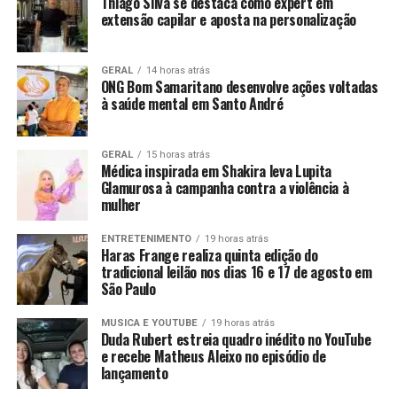
Thiago Silva se destaca como expert em
extensão capilar e aposta na personalização
GERAL
14 horas atrás
ONG Bom Samaritano desenvolve ações voltadas
à saúde mental em Santo André
GERAL
15 horas atrás
Médica inspirada em Shakira leva Lupita
Glamurosa à campanha contra a violência à
mulher
ENTRETENIMENTO
19 horas atrás
Haras Frange realiza quinta edição do
tradicional leilão nos dias 16 e 17 de agosto em
São Paulo
MUSICA E YOUTUBE
19 horas atrás
Duda Rubert estreia quadro inédito no YouTube
e recebe Matheus Aleixo no episódio de
lançamento