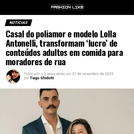
NOTICIAS
Casal do poliamor e modelo Lolla
Antonelli, transformam ‘lucro’ de
conteúdos adultos em comida para
moradores de rua
Publicado a
3 anos atrás
em
21 de novembro de 2023
por
Tiago Ghidotti