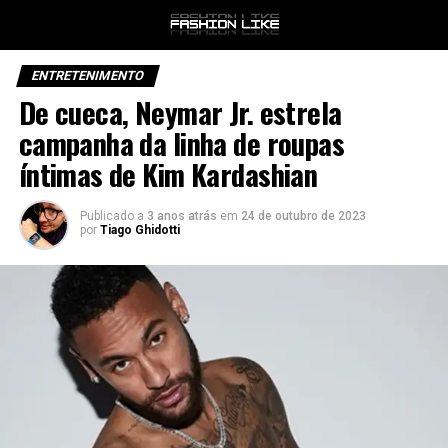
ENTRETENIMENTO
De cueca, Neymar Jr. estrela
campanha da linha de roupas
íntimas de Kim Kardashian
Publicado a
3 anos atrás
em
24 de outubro de 2023
por
Tiago Ghidotti