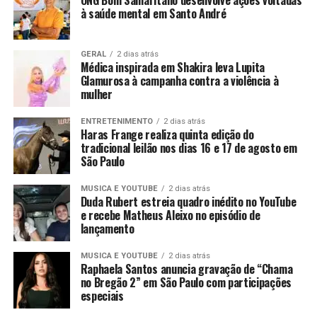
à saúde mental em Santo André
GERAL
2 dias atrás
Médica inspirada em Shakira leva Lupita
Glamurosa à campanha contra a violência à
mulher
ENTRETENIMENTO
2 dias atrás
Haras Frange realiza quinta edição do
tradicional leilão nos dias 16 e 17 de agosto em
São Paulo
MUSICA E YOUTUBE
2 dias atrás
Duda Rubert estreia quadro inédito no YouTube
e recebe Matheus Aleixo no episódio de
lançamento
MUSICA E YOUTUBE
2 dias atrás
Raphaela Santos anuncia gravação de “Chama
no Bregão 2” em São Paulo com participações
especiais