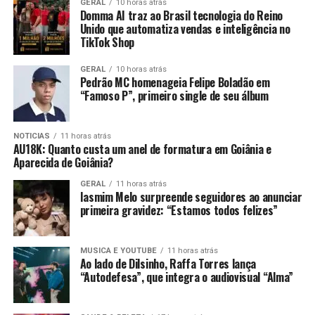
GERAL
10 horas atrás
Domma AI traz ao Brasil tecnologia do Reino
Unido que automatiza vendas e inteligência no
TikTok Shop
GERAL
10 horas atrás
Pedrão MC homenageia Felipe Boladão em
“Famoso P”, primeiro single de seu álbum
NOTICIAS
11 horas atrás
AU18K: Quanto custa um anel de formatura em Goiânia e
Aparecida de Goiânia?
GERAL
11 horas atrás
Iasmim Melo surpreende seguidores ao anunciar
primeira gravidez: “Estamos todos felizes”
MUSICA E YOUTUBE
11 horas atrás
Ao lado de Dilsinho, Raffa Torres lança
“Autodefesa”, que integra o audiovisual “Alma”