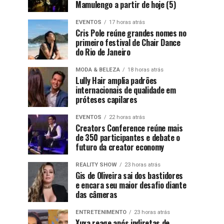
Mamulengo a partir de hoje (5)
EVENTOS
17 horas atrás
Cris Pole reúne grandes nomes no
primeiro festival de Chair Dance
do Rio de Janeiro
MODA & BELEZA
18 horas atrás
Lully Hair amplia padrões
internacionais de qualidade em
próteses capilares
EVENTOS
22 horas atrás
Creators Conference reúne mais
de 350 participantes e debate o
futuro da creator economy
REALITY SHOW
23 horas atrás
Gis de Oliveira sai dos bastidores
e encara seu maior desafio diante
das câmeras
ENTRETENIMENTO
23 horas atrás
Xuxa reage após indiretas de