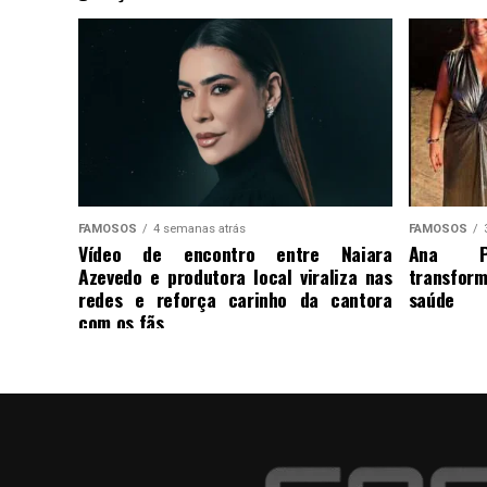
FAMOSOS
4 semanas atrás
FAMOSOS
Vídeo de encontro entre Naiara
Ana Pa
Azevedo e produtora local viraliza nas
transform
redes e reforça carinho da cantora
saúde
com os fãs