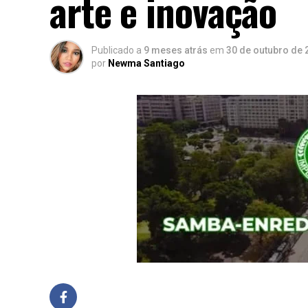
arte e inovação
Publicado a
9 meses atrás
em
30 de outubro de 
por
Newma Santiago