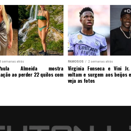
3 semanas atrás
FAMOSOS
2 semanas atrás
ula Almeida mostra
Virginia Fonseca e Vini Jr
ação ao perder 22 quilos com
voltam e surgem aos beijos 
veja as fotos