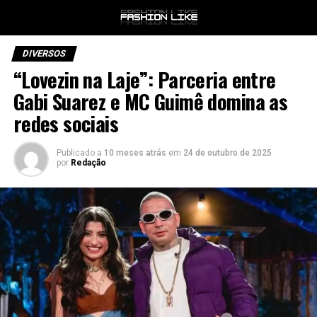
DIVERSOS
“Lovezin na Laje”: Parceria entre
Gabi Suarez e MC Guimê domina as
redes sociais
Publicado a
10 meses atrás
em
24 de outubro de 2025
por
Redação