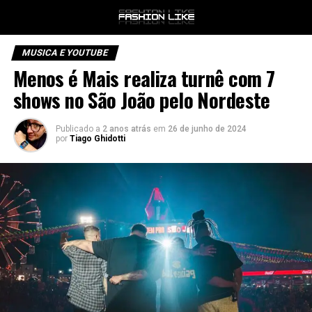
MUSICA E YOUTUBE
Menos é Mais realiza turnê com 7
shows no São João pelo Nordeste
Publicado a
2 anos atrás
em
26 de junho de 2024
por
Tiago Ghidotti