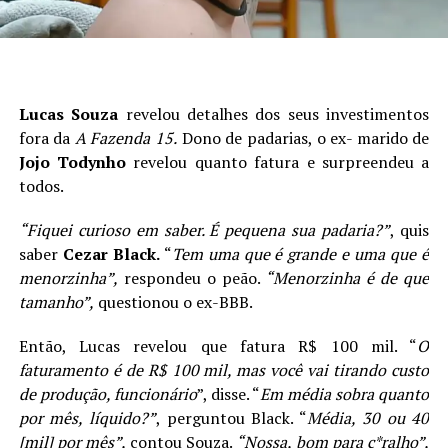
Lucas Souza
revelou detalhes dos seus investimentos
fora da
A Fazenda 15.
Dono de padarias, o ex- marido de
Jojo Todynho
revelou quanto fatura e surpreendeu a
todos.
“Fiquei curioso em saber. É pequena sua padaria?”
, quis
saber
Cezar Black.
“
Tem uma que é grande e uma que é
menorzinha”,
respondeu o peão.
“Menorzinha é de que
tamanho”,
questionou o ex-BBB.
Então, Lucas revelou que fatura R$ 100 mil. “
O
faturamento é de R$ 100 mil, mas você vai tirando custo
de produção, funcionário
”, disse. “
Em média sobra quanto
por mês, líquido?”
, perguntou Black. “
Média, 30 ou 40
[mil] por mês”,
contou Souza.
“Nossa, bom para c*ralho”,