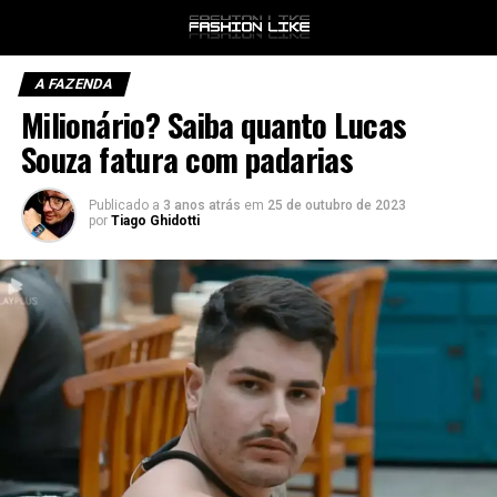
A FAZENDA
Milionário? Saiba quanto Lucas
Souza fatura com padarias
Publicado a
3 anos atrás
em
25 de outubro de 2023
por
Tiago Ghidotti