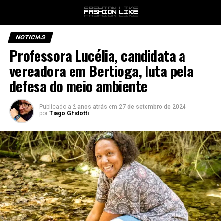
NOTICIAS
Professora Lucélia, candidata a
vereadora em Bertioga, luta pela
defesa do meio ambiente
Publicado a
2 anos atrás
em
27 de setembro de 2024
por
Tiago Ghidotti