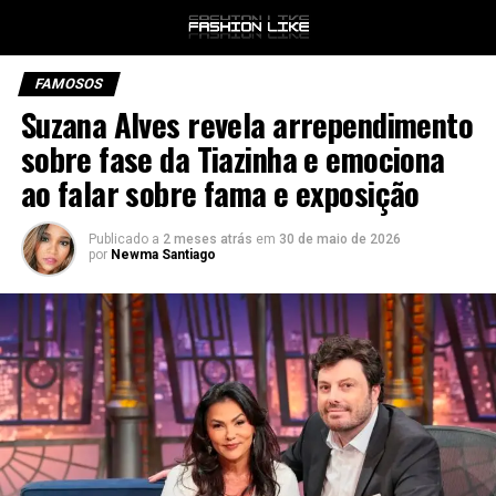
FAMOSOS
Suzana Alves revela arrependimento
sobre fase da Tiazinha e emociona
ao falar sobre fama e exposição
Publicado a
2 meses atrás
em
30 de maio de 2026
por
Newma Santiago