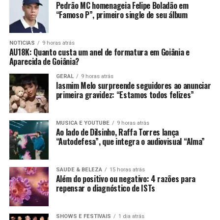
Pedrão MC homenageia Felipe Boladão em
“Famoso P”, primeiro single de seu álbum
NOTICIAS
9 horas atrás
AU18K: Quanto custa um anel de formatura em Goiânia e
Aparecida de Goiânia?
GERAL
9 horas atrás
Iasmim Melo surpreende seguidores ao anunciar
primeira gravidez: “Estamos todos felizes”
MUSICA E YOUTUBE
9 horas atrás
Ao lado de Dilsinho, Raffa Torres lança
“Autodefesa”, que integra o audiovisual “Alma”
SAUDE & BELEZA
15 horas atrás
Além do positivo ou negativo: 4 razões para
repensar o diagnóstico de ISTs
SHOWS E FESTIVAIS
1 dia atrás